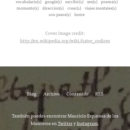
vocabulario(1)
google(1)
escribir(1)
zen(1)
poema(1)
momento(1)
direccion(1)
crear(1)
viajes mentales(1)
100 pasos(1)
home
Cover image credit:
http://en.wikipedia.org/wiki/Aztec_codices
Blog
Archivo
Contenido
RSS
También puedes encontrar Mauricio Espinosa de los
Monteros en
Twitter
y
Instagram
.