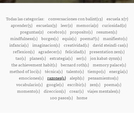
Todas las categorías:
conversaciones con balint(13)
escuela x(7)
aprender(5)
escuelax(3)
leer(2)
memoria(2)
curiosidad(2)
preguntas(2)
cerebro(1)
proposito(1)
resumen(1)
mindfulness(1)
borges(1)
equis(1)
poema?(1)
manifiesto(1)
infancia(1)
imaginacion(1)
creatividad(1)
david steindl-ras(1)
reflexion(1)
agradecer(1)
felicidad(1)
presentation zen(1)
tao(1)
planes(1)
estrategia(1)
ser(1)
jon kabat-zynn(1)
the achievement habit(1)
bernard roth(1)
memory palace(1)
method of loci(1)
técnica(1)
talento(1)
tiempo(1)
energía(1)
emociones(1)
razones(1)
aleph(1)
pensamientos(1)
vocabulario(1)
google(1)
escribir(1)
zen(1)
poema(1)
momento(1)
direccion(1)
crear(1)
viajes mentales(1)
100 pasos(1)
home