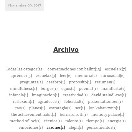
Noviembre 09, 2017
Archivo
Todas las categorías:
conversaciones con balint(13)
escuela x(7)
aprender(5)
escuelax(3)
leer(2)
memoria(2)
curiosidad(2)
preguntas(2)
cerebro(1)
proposito(1)
resumen(1)
mindfulness(1)
borges(1)
equis(1)
poema?(1)
manifiesto(1)
infancia(1)
imaginacion(1)
creatividad(1)
david steindl-ras(1)
reflexion(1)
agradecer(1)
felicidad(1)
presentation zen(1)
tao(1)
planes(1)
estrategia(1)
ser(1)
jon kabat-zynn(1)
the achievement habit(1)
bernard roth(1)
memory palace(1)
method of loci(1)
técnica(1)
talento(1)
tiempo(1)
energía(1)
emociones(1)
razones(1)
aleph(1)
pensamientos(1)