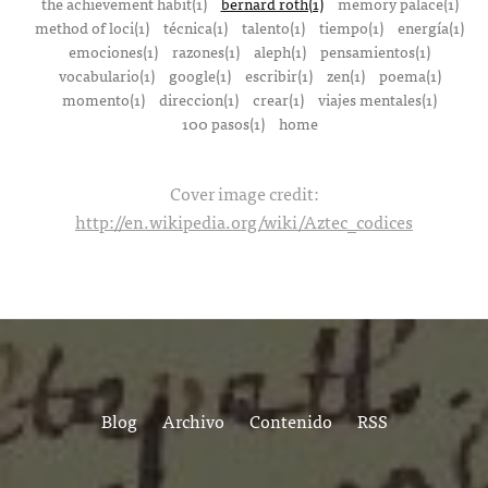
the achievement habit(1)
bernard roth(1)
memory palace(1)
method of loci(1)
técnica(1)
talento(1)
tiempo(1)
energía(1)
emociones(1)
razones(1)
aleph(1)
pensamientos(1)
vocabulario(1)
google(1)
escribir(1)
zen(1)
poema(1)
momento(1)
direccion(1)
crear(1)
viajes mentales(1)
100 pasos(1)
home
Cover image credit:
http://en.wikipedia.org/wiki/Aztec_codices
Blog
Archivo
Contenido
RSS