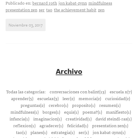
Publicado en:
bernard roth
jon kabat-zynn
mindfulness
presentation zen
ser
tao
the achievement habit
zen
Noviembre 03, 2017
Archivo
Todas las categorías:
conversaciones con balint(13)
escuela x(7)
aprender(5)
escuelax(3)
leer(2)
memoria(2)
curiosidad(2)
preguntas(2)
cerebro(1)
proposito(1)
resumen(1)
mindfulness(1)
borges(1)
equis(1)
poema?(1)
manifiesto(1)
infancia(1)
imaginacion(1)
creatividad(1)
david steindl-ras(1)
reflexion(1)
agradecer(1)
felicidad(1)
presentation zen(1)
tao(1)
planes(1)
estrategia(1)
ser(1)
jon kabat-zynn(1)