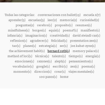
Todas las categorías:
conversaciones con balint(13)
escuela x(7)
aprender(5)
escuelax(3)
leer(2)
memoria(2)
curiosidad(2)
preguntas(2)
cerebro(1)
proposito(1)
resumen(1)
mindfulness(1)
borges(1)
equis(1)
poema?(1)
manifiesto(1)
infancia(1)
imaginacion(1)
creatividad(1)
david steindl-ras(1)
reflexion(1)
agradecer(1)
felicidad(1)
presentation zen(1)
tao(1)
planes(1)
estrategia(1)
ser(1)
jon kabat-zynn(1)
the achievement habit(1)
bernard roth(1)
memory palace(1)
method of loci(1)
técnica(1)
talento(1)
tiempo(1)
energía(1)
emociones(1)
razones(1)
aleph(1)
pensamientos(1)
vocabulario(1)
google(1)
escribir(1)
zen(1)
poema(1)
momento(1)
direccion(1)
crear(1)
viajes mentales(1)
100 pasos(1)
home