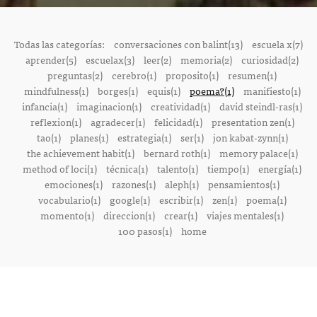
Todas las categorías:
conversaciones con balint(13)
escuela x(7)
aprender(5)
escuelax(3)
leer(2)
memoria(2)
curiosidad(2)
preguntas(2)
cerebro(1)
proposito(1)
resumen(1)
mindfulness(1)
borges(1)
equis(1)
poema?(1)
manifiesto(1)
infancia(1)
imaginacion(1)
creatividad(1)
david steindl-ras(1)
reflexion(1)
agradecer(1)
felicidad(1)
presentation zen(1)
tao(1)
planes(1)
estrategia(1)
ser(1)
jon kabat-zynn(1)
the achievement habit(1)
bernard roth(1)
memory palace(1)
method of loci(1)
técnica(1)
talento(1)
tiempo(1)
energía(1)
emociones(1)
razones(1)
aleph(1)
pensamientos(1)
vocabulario(1)
google(1)
escribir(1)
zen(1)
poema(1)
momento(1)
direccion(1)
crear(1)
viajes mentales(1)
100 pasos(1)
home