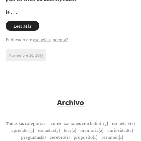
le . . .
Leer Más
Publicado en:
escuela x
poema?
Noviembre 26, 2013
Archivo
Todas las categorías:
conversaciones con balint(13)
escuela x(7)
aprender(5)
escuelax(3)
leer(2)
memoria(2)
curiosidad(2)
preguntas(2)
cerebro(1)
proposito(1)
resumen(1)