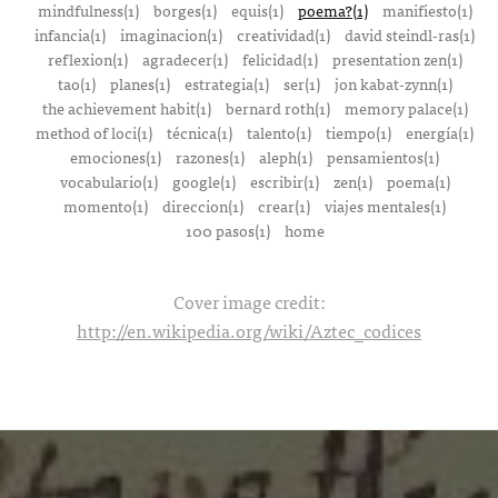
mindfulness(1)
borges(1)
equis(1)
poema?(1)
manifiesto(1)
infancia(1)
imaginacion(1)
creatividad(1)
david steindl-ras(1)
reflexion(1)
agradecer(1)
felicidad(1)
presentation zen(1)
tao(1)
planes(1)
estrategia(1)
ser(1)
jon kabat-zynn(1)
the achievement habit(1)
bernard roth(1)
memory palace(1)
method of loci(1)
técnica(1)
talento(1)
tiempo(1)
energía(1)
emociones(1)
razones(1)
aleph(1)
pensamientos(1)
vocabulario(1)
google(1)
escribir(1)
zen(1)
poema(1)
momento(1)
direccion(1)
crear(1)
viajes mentales(1)
100 pasos(1)
home
Cover image credit:
http://en.wikipedia.org/wiki/Aztec_codices