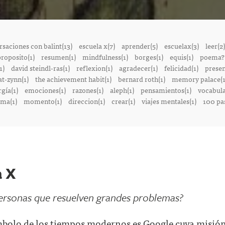
saciones con balint(13)
escuela x(7)
aprender(5)
escuelax(3)
leer(2)
roposito(1)
resumen(1)
mindfulness(1)
borges(1)
equis(1)
poema?(
1)
david steindl-ras(1)
reflexion(1)
agradecer(1)
felicidad(1)
presen
at-zynn(1)
the achievement habit(1)
bernard roth(1)
memory palace(1
gía(1)
emociones(1)
razones(1)
aleph(1)
pensamientos(1)
vocabula
ma(1)
momento(1)
direccion(1)
crear(1)
viajes mentales(1)
100 pa
a X
ersonas que resuelven grandes problemas?
mbolo de los tiempos modernos es Google cuya misión