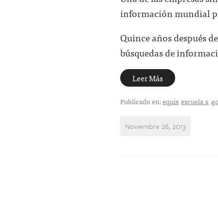
información mundial par
Quince años después de 
búsquedas de informació
Leer Más
Publicado en:
equis
escuela x
g
Noviembre 26, 2013