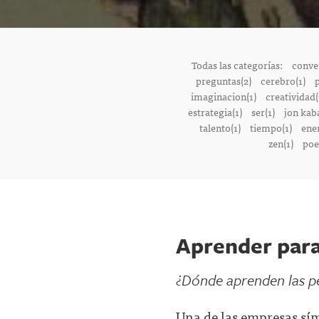
Todas las categorías:
conver
preguntas(2)
cerebro(1)
p
imaginacion(1)
creatividad(
estrategia(1)
ser(1)
jon kab
talento(1)
tiempo(1)
ener
zen(1)
poe
Aprender par
¿Dónde aprenden las p
Una de las empresas sí