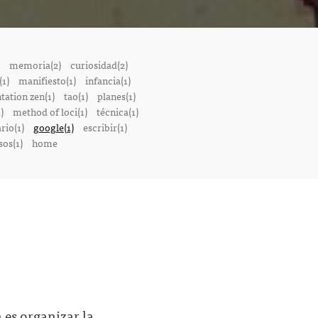
memoria(2)
curiosidad(2)
1)
manifiesto(1)
infancia(1)
tation zen(1)
tao(1)
planes(1)
)
method of loci(1)
técnica(1)
rio(1)
google(1)
escribir(1)
sos(1)
home
 es organizar la