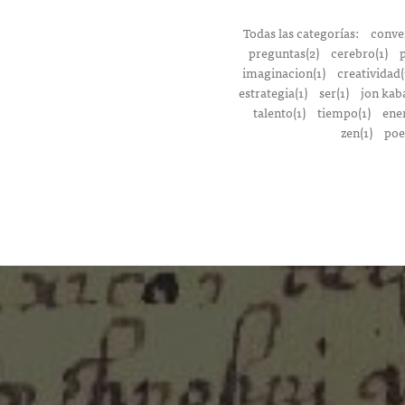
Todas las categorías:
conver
preguntas(2)
cerebro(1)
p
imaginacion(1)
creatividad(
estrategia(1)
ser(1)
jon kab
talento(1)
tiempo(1)
ener
zen(1)
poe