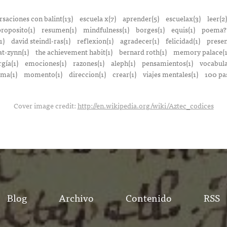
saciones con balint(13)
escuela x(7)
aprender(5)
escuelax(3)
leer(2)
roposito(1)
resumen(1)
mindfulness(1)
borges(1)
equis(1)
poema?(
1)
david steindl-ras(1)
reflexion(1)
agradecer(1)
felicidad(1)
presen
at-zynn(1)
the achievement habit(1)
bernard roth(1)
memory palace(1
gía(1)
emociones(1)
razones(1)
aleph(1)
pensamientos(1)
vocabula
ma(1)
momento(1)
direccion(1)
crear(1)
viajes mentales(1)
100 pa
Cover image credit:
http://en.wikipedia.org/wiki/Aztec_codices
Blog
Archivo
Contenido
RSS