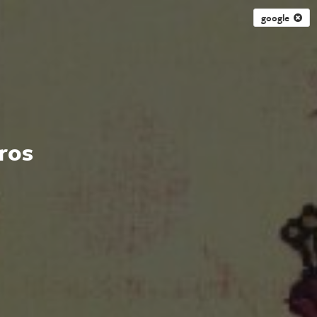
google
ros