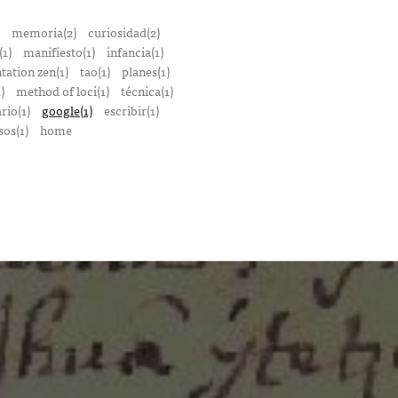
memoria(2)
curiosidad(2)
1)
manifiesto(1)
infancia(1)
tation zen(1)
tao(1)
planes(1)
)
method of loci(1)
técnica(1)
rio(1)
google(1)
escribir(1)
sos(1)
home